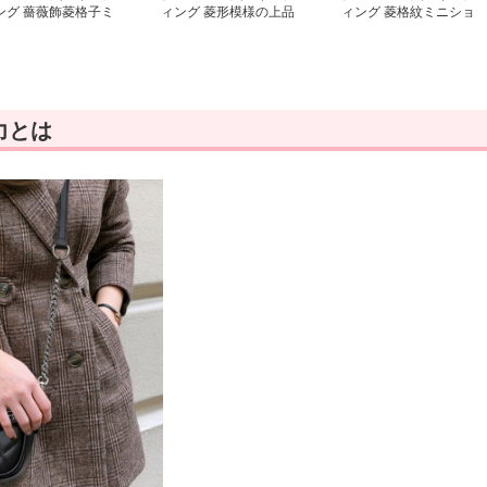
ング 薔薇飾菱格子ミ
ィング 菱形模様の上品
ィング 菱格紋ミニショ
ショルダー
ミニショルダー
ルダーポシェット
力とは