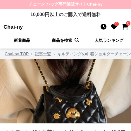
チェーン バッグ
専門通販サイト
Chai-ny
10,000
円以上のご購入で送料無料
0
0
Chai-ny
新着商品
商品を検索
人気ランキング
Chai-ny TOP
›
記事一覧
›
キルティングの巾着ショルダーチェーン