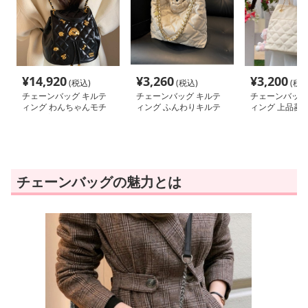
¥
14,920
¥
3,260
¥
3,200
(税込)
(税込)
(税込
チェーンバッグ キルテ
チェーンバッグ キルテ
チェーンバッグ
ィング わんちゃんモチ
ィング ふんわりキルテ
ィング 上品菱
ーフ巾着リュック
ィング巾着バッグ
ョルダー
チェーンバッグの魅力とは