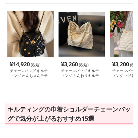
¥
14,920
¥
3,260
¥
3,200
(税込)
(税込)
(税込
チェーンバッグ キルテ
チェーンバッグ キルテ
チェーンバッグ
ィング わんちゃんモチ
ィング ふんわりキルテ
ィング 上品菱
ーフ巾着リュック
ィング巾着バッグ
ョルダー
キルティングの巾着ショルダーチェーンバッ
グで気分が上がるおすすめ15選