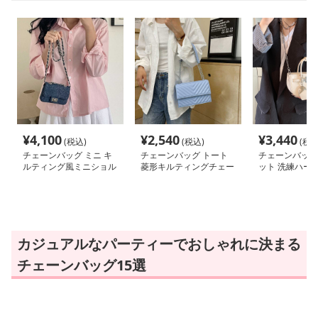
¥
4,100
¥
2,540
¥
3,440
(税込)
(税込)
(税込
チェーンバッグ ミニ キ
チェーンバッグ トート
チェーンバッグ
ルティング風ミニショル
菱形キルティングチェー
ット 洗練ハー
ダー
ンショルダー
ム付きミニハン
カジュアルなパーティーでおしゃれに決まる
チェーンバッグ15選