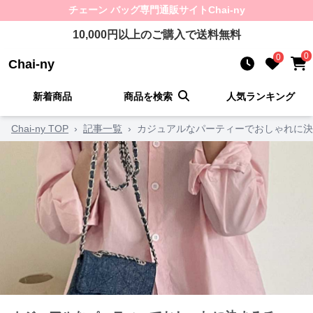
チェーン バッグ
専門通販サイト
Chai-ny
10,000
円以上のご購入で送料無料
0
0
Chai-ny
新着商品
商品を検索
人気ランキング
Chai-ny TOP
›
記事一覧
›
カジュアルなパーティーでおしゃれに決