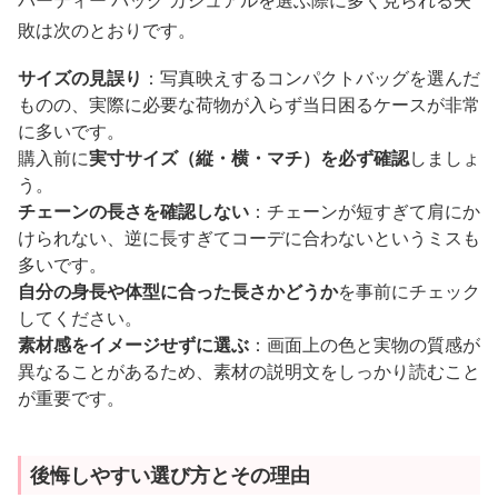
パーティー バッグ カジュアルを選ぶ際に多く見られる失
敗は次のとおりです。
サイズの見誤り
：写真映えするコンパクトバッグを選んだ
ものの、実際に必要な荷物が入らず当日困るケースが非常
に多いです。
購入前に
実寸サイズ（縦・横・マチ）を必ず確認
しましょ
う。
チェーンの長さを確認しない
：チェーンが短すぎて肩にか
けられない、逆に長すぎてコーデに合わないというミスも
多いです。
自分の身長や体型に合った長さかどうか
を事前にチェック
してください。
素材感をイメージせずに選ぶ
：画面上の色と実物の質感が
異なることがあるため、素材の説明文をしっかり読むこと
が重要です。
後悔しやすい選び方とその理由