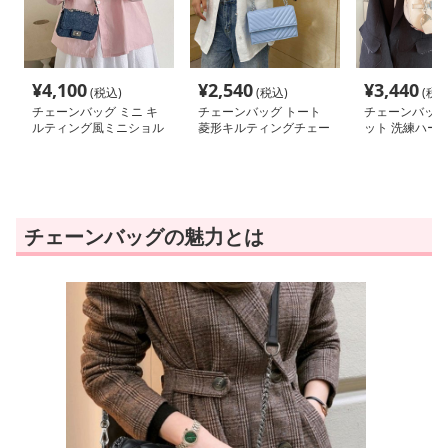
¥
4,100
¥
2,540
¥
3,440
(税込)
(税込)
(税込
チェーンバッグ ミニ キ
チェーンバッグ トート
チェーンバッグ
ルティング風ミニショル
菱形キルティングチェー
ット 洗練ハー
ダー
ンショルダー
ム付きミニハン
チェーンバッグの魅力とは