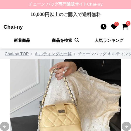
チェーン バッグ
専門通販サイト
Chai-ny
10,000
円以上のご購入で送料無料
0
0
Chai-ny
新着商品
商品を検索
人気ランキング
Chai-ny TOP
›
キルティングの一覧
›
チェーンバッグ キルティン
Previous slide
Ne