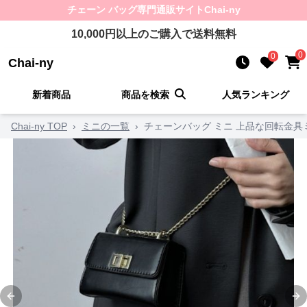
チェーン バッグ
専門通販サイト
Chai-ny
10,000
円以上のご購入で送料無料
0
0
Chai-ny
新着商品
商品を検索
人気ランキング
Chai-ny TOP
›
ミニの一覧
›
チェーンバッグ ミニ 上品な回転金
Previous slide
Ne