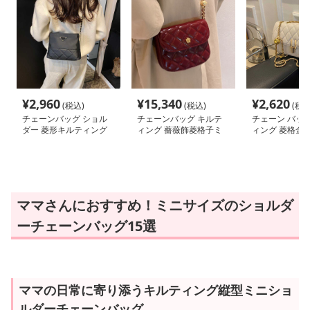
¥
2,960
¥
15,340
¥
2,620
(税込)
(税込)
(税込
チェーンバッグ ショル
チェーンバッグ キルテ
チェーン バッグ
ダー 菱形キルティング
ィング 薔薇飾菱格子ミ
ィング 菱格金
ミニポシェット
ニショルダー
ョルダー
ママさんにおすすめ！ミニサイズのショルダ
ーチェーンバッグ15選
ママの日常に寄り添うキルティング縦型ミニショ
ルダーチェーンバッグ