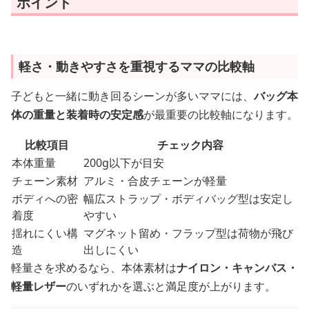
ポイント
軽さ・動きやすさを重視するママの比較軸
子どもと一緒に動き回るシーンが多いママには、
バッグ本
体の重量と装着時の安定感
が最重要の比較軸になります。
比較項目
チェック内容
本体重量
200g以下が目安
チェーン素材
アルミ・合皮チェーンが軽量
ボディへの密
幅広ストラップ・ボディバッグ型は安定し
着度
やすい
揺れにくい構
マグネット留め・フラップ型は荷物が飛び
造
出しにくい
軽量さを求めるなら、本体素材は
ナイロン・キャンバス・
軽量レザー
のいずれかを選ぶと満足度が上がります。