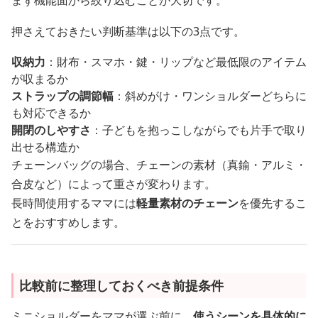
まず機能面から絞り込むことが大切です。
押さえておきたい判断基準は以下の3点です。
収納力
：財布・スマホ・鍵・リップなど最低限のアイテム
が収まるか
ストラップの調節幅
：斜めがけ・ワンショルダーどちらに
も対応できるか
開閉のしやすさ
：子どもを抱っこしながらでも片手で取り
出せる構造か
チェーンバッグの場合、チェーンの素材（真鍮・アルミ・
合皮など）によって重さが変わります。
長時間使用するママには
軽量素材のチェーン
を優先するこ
とをおすすめします。
比較前に整理しておくべき前提条件
ミニショルダーをママが選ぶ前に、
使うシーンを具体的に