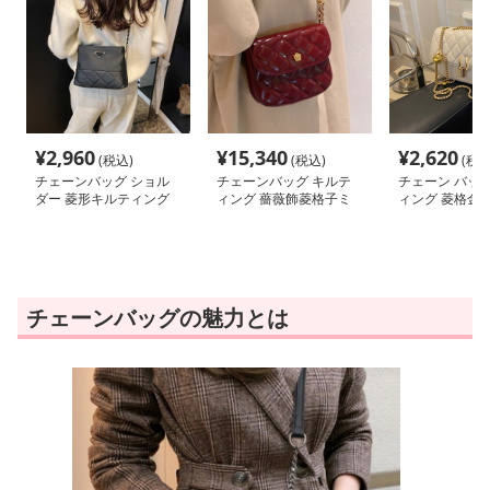
¥
2,960
¥
15,340
¥
2,620
(税込)
(税込)
(税込
チェーンバッグ ショル
チェーンバッグ キルテ
チェーン バッグ
ダー 菱形キルティング
ィング 薔薇飾菱格子ミ
ィング 菱格金
ミニポシェット
ニショルダー
ョルダー
チェーンバッグの魅力とは