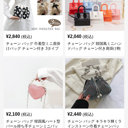
¥
2,840
¥
2,040
(税込)
(税込)
チェーン バッグ 巾着型ミニ肩掛
チェーン バッグ 韓国風ミニハン
けバッグ チェーン付き 3タイプ
ドバッグ チェーン付き肩掛け鞄
¥
2,100
¥
2,440
(税込)
(税込)
チェーン バッグ 韓国風ハート型
チェーン バッグ キラキラ輝くラ
パール持ち手チェーンミニバッ
インストーン巾着チェーンバッ