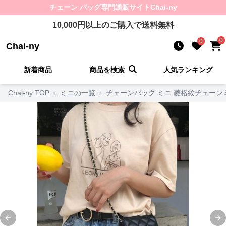
チェーン バッグ
専門通販サイト
Chai-ny
10,000
円以上のご購入で送料無料
0
0
Chai-ny
新着商品
商品を検索
人気ランキング
Chai-ny TOP
›
ミニの一覧
›
チェーンバッグ ミニ 菱格紋チェーン
Previous slide
Ne