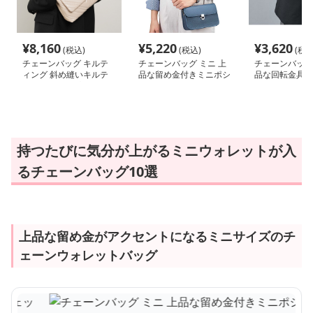
¥
8,160
¥
5,220
¥
3,620
(税込)
(税込)
(税込
チェーンバッグ キルテ
チェーンバッグ ミニ 上
チェーンバッグ 
ィング 斜め縫いキルテ
品な留め金付きミニポシ
品な回転金具ミ
ィングフラップバッグ
ェット
ンバッグ
持つたびに気分が上がるミニウォレットが入
るチェーンバッグ10選
上品な留め金がアクセントになるミニサイズのチ
ェーンウォレットバッグ