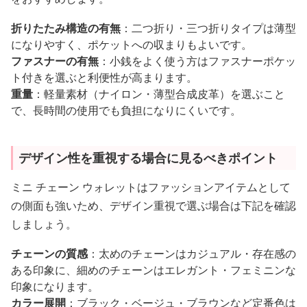
折りたたみ構造の有無
：二つ折り・三つ折りタイプは薄型
になりやすく、ポケットへの収まりもよいです。
ファスナーの有無
：小銭をよく使う方はファスナーポケッ
ト付きを選ぶと利便性が高まります。
重量
：軽量素材（ナイロン・薄型合成皮革）を選ぶこと
で、長時間の使用でも負担になりにくいです。
デザイン性を重視する場合に見るべきポイント
ミニ チェーン ウォレットはファッションアイテムとして
の側面も強いため、デザイン重視で選ぶ場合は下記を確認
しましょう。
チェーンの質感
：太めのチェーンはカジュアル・存在感の
ある印象に、細めのチェーンはエレガント・フェミニンな
印象になります。
カラー展開
：ブラック・ベージュ・ブラウンなど定番色は