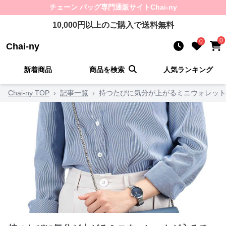
チェーン バッグ
専門通販サイト
Chai-ny
10,000
円以上のご購入で送料無料
0
0
Chai-ny
新着商品
商品を検索
人気ランキング
Chai-ny TOP
›
記事一覧
›
持つたびに気分が上がるミニウォレット