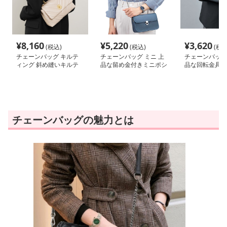
¥
8,160
¥
5,220
¥
3,620
(税込)
(税込)
(税込
チェーンバッグ キルテ
チェーンバッグ ミニ 上
チェーンバッグ 
ィング 斜め縫いキルテ
品な留め金付きミニポシ
品な回転金具ミ
ィングフラップバッグ
ェット
ンバッグ
チェーンバッグの魅力とは