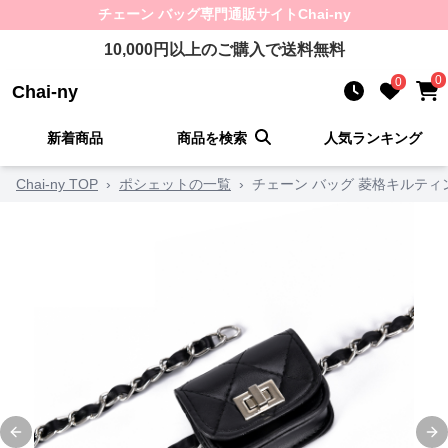
チェーン バッグ
専門通販サイト
Chai-ny
10,000
円以上のご購入で送料無料
0
0
Chai-ny
新着商品
商品を検索
人気ランキング
Chai-ny TOP
›
ポシェットの一覧
›
チェーン バッグ 菱格キルテ
Previous slide
Ne