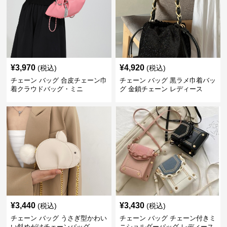
¥
3,970
¥
4,920
(税込)
(税込)
チェーン バッグ 合皮チェーン巾
チェーン バッグ 黒ラメ巾着バッ
着クラウドバッグ・ミニ
グ 金鎖チェーン レディース
¥
3,440
¥
3,430
(税込)
(税込)
チェーン バッグ うさぎ型かわい
チェーン バッグ チェーン付きミ
い斜めがけチェーンバッグ
ニショルダーバッグ レディース