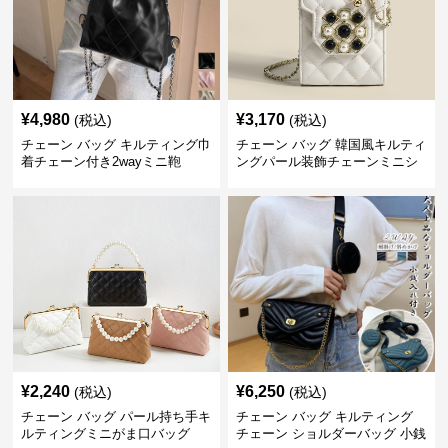
¥
4,980
¥
3,170
(税込)
(税込)
チェーン バッグ キルティング巾
チェーン バッグ 韓国風キルティ
着チェーン付き2wayミニ鞄
ングパール装飾チェーンミニシ
ョルダーバッグ
¥
2,240
¥
6,250
(税込)
(税込)
チェーン バッグ パール持ち手キ
チェーン バッグ キルティング
ルティングミニがま口バッグ
チェーン ショルダーバッグ 小銭