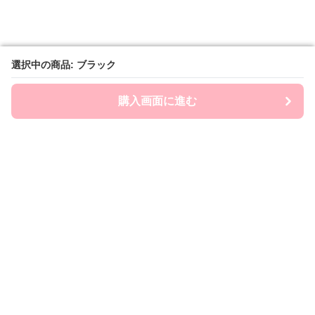
選択中の商品: ブラック
選択中の商品: ブラック
購入画面に進む
購入画面に進む
Chai-ny
について