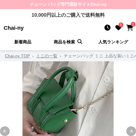
チェーン バッグ
専門通販サイト
Chai-ny
10,000
円以上のご購入で送料無料
0
0
Chai-ny
新着商品
商品を検索
人気ランキング
Chai-ny TOP
›
ミニの一覧
›
チェーンバッグ ミニ 上品な装いミニ
Previous slide
Ne