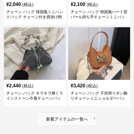
¥
2,040
¥
2,100
(税込)
(税込)
チェーン バッグ 韓国風ミニハン
チェーン バッグ 韓国風ハート型
ドバッグ チェーン付き肩掛け鞄
パール持ち手チェーンミニバッ
グ
¥
2,440
¥
3,420
(税込)
(税込)
チェーン バッグ キラキラ輝くラ
チェーン バッグ 子供用リボン飾
インストーン巾着チェーンバッ
りチェーンミニショルダーバッ
グ
グ
›
新着アイテムの一覧へ