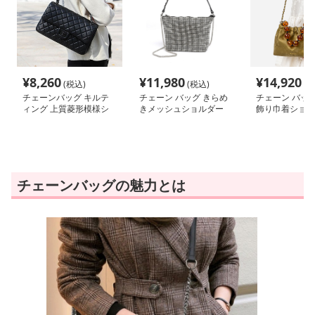
¥
8,260
¥
11,980
¥
14,920
(税込)
(税込)
(税
チェーンバッグ キルテ
チェーン バッグ きらめ
チェーン バッグ
ィング 上質菱形模様シ
きメッシュショルダー
飾り巾着ショル
ョルダー
チェーンバッグの魅力とは