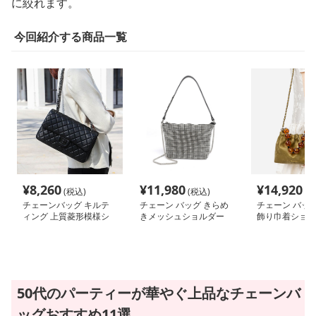
に絞れます。
今回紹介する商品一覧
¥
8,260
¥
11,980
¥
14,920
(税込)
(税込)
(税
チェーンバッグ キルテ
チェーン バッグ きらめ
チェーン バッグ
ィング 上質菱形模様シ
きメッシュショルダー
飾り巾着ショル
ョルダー
50代のパーティーが華やぐ上品なチェーンバ
ッグおすすめ11選