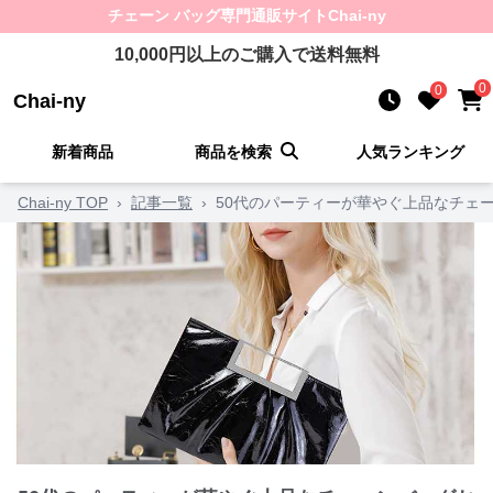
チェーン バッグ
専門通販サイト
Chai-ny
10,000
円以上のご購入で送料無料
0
0
Chai-ny
新着商品
商品を検索
人気ランキング
Chai-ny TOP
›
記事一覧
›
50代のパーティーが華やぐ上品なチェ