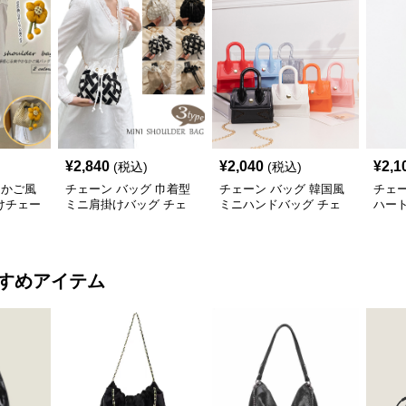
¥
2,840
¥
2,040
¥
2,1
(税込)
(税込)
 かご風
チェーン バッグ 巾着型
チェーン バッグ 韓国風
チェー
けチェー
ミニ肩掛けバッグ チェ
ミニハンドバッグ チェ
ハー
ーン付き 3タイプ
ーン付き肩掛け鞄
ェー
すめアイテム