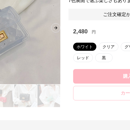
7色展開で選ぶ楽しさもあり
ご注文確定か
Next slide
2,480
円
ホワイト
クリア
グ
レッド
黒
購
カー