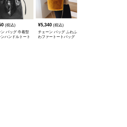
50
¥
5,340
¥
3,840
(税込)
(税込)
(税込)
ン バッグ 巾着型
チェーン バッグ ふわふ
チェーン バッグ 格子柄
ーンハンドルトート
わファートートバッグ
ツイード調大容量トート
グ
チェーン付き韓国風手提
バッグ金鎖チェーン付き
げ