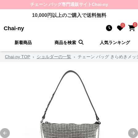
チェーン バッグ
専門通販サイト
Chai-ny
10,000
円以上のご購入で送料無料
0
0
Chai-ny
新着商品
商品を検索
人気ランキング
Chai-ny TOP
›
ショルダーの一覧
›
チェーン バッグ きらめきメ
Previous slide
Ne