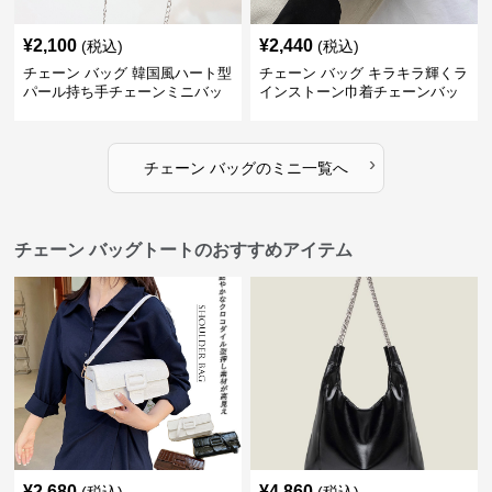
¥
2,100
¥
2,440
(税込)
(税込)
チェーン バッグ 韓国風ハート型
チェーン バッグ キラキラ輝くラ
パール持ち手チェーンミニバッ
インストーン巾着チェーンバッ
グ
グ
›
チェーン バッグ
の
ミニ
一覧へ
チェーン バッグトートのおすすめアイテム
¥
2,680
¥
4,860