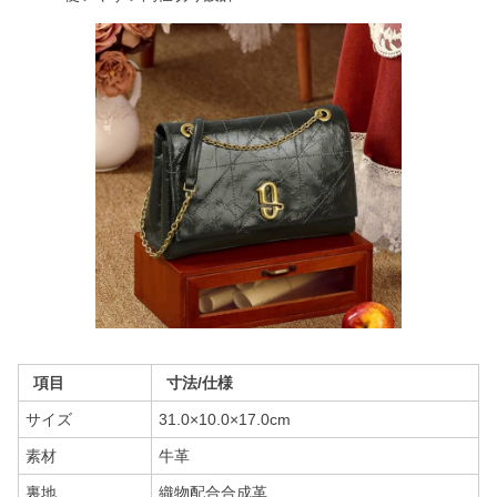
項目
寸法/仕様
サイズ
31.0×10.0×17.0cm
素材
牛革
裏地
織物配合合成革