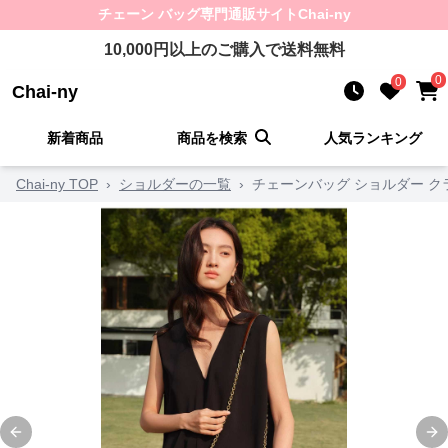
チェーン バッグ
専門通販サイト
Chai-ny
10,000
円以上のご購入で送料無料
0
0
Chai-ny
新着商品
商品を検索
人気ランキング
Chai-ny TOP
›
ショルダーの一覧
›
チェーンバッグ ショルダー 
Previous slide
Ne