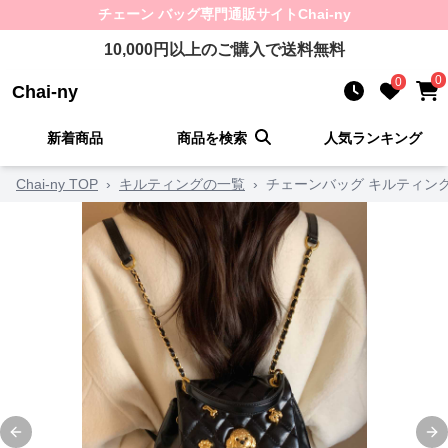
チェーン バッグ
専門通販サイト
Chai-ny
10,000
円以上のご購入で送料無料
0
0
Chai-ny
新着商品
商品を検索
人気ランキング
Chai-ny TOP
›
キルティングの一覧
›
チェーンバッグ キルティン
Previous slide
Ne