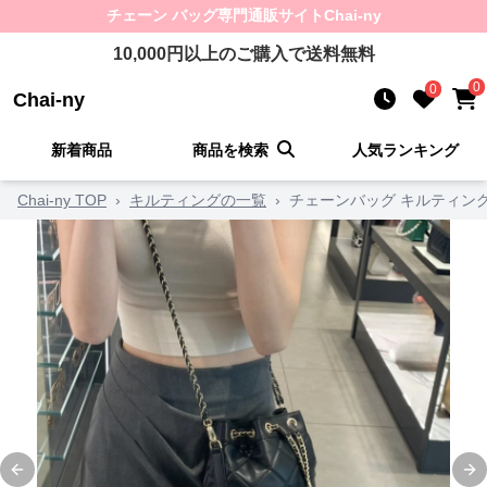
チェーン バッグ
専門通販サイト
Chai-ny
10,000
円以上のご購入で送料無料
0
0
Chai-ny
新着商品
商品を検索
人気ランキング
Chai-ny TOP
›
キルティングの一覧
›
チェーンバッグ キルティン
Previous slide
Ne