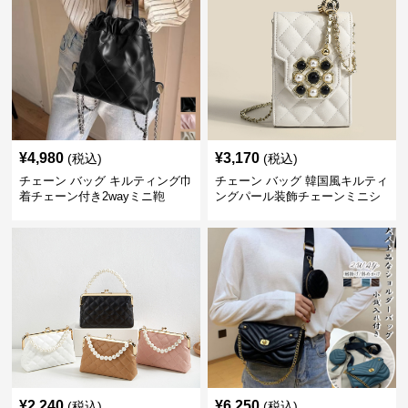
¥
4,980
¥
3,170
(税込)
(税込)
チェーン バッグ キルティング巾
チェーン バッグ 韓国風キルティ
着チェーン付き2wayミニ鞄
ングパール装飾チェーンミニシ
ョルダーバッグ
¥
2,240
¥
6,250
(税込)
(税込)