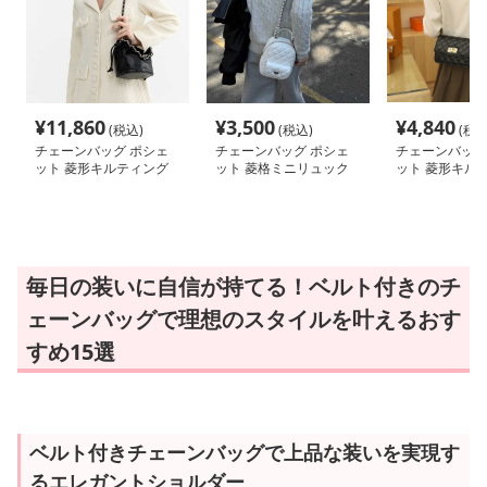
¥
11,860
¥
3,500
¥
4,840
(税込)
(税込)
(税込
チェーンバッグ ポシェ
チェーンバッグ ポシェ
チェーンバッグ
ット 菱形キルティング
ット 菱格ミニリュック
ット 菱形キル
巾着ポシェット
風ポシェット
金具留めポシェ
毎日の装いに自信が持てる！ベルト付きのチ
ェーンバッグで理想のスタイルを叶えるおす
すめ15選
ベルト付きチェーンバッグで上品な装いを実現す
るエレガントショルダー