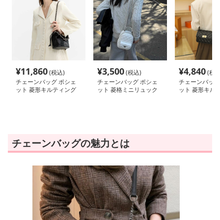
¥
11,860
¥
3,500
¥
4,840
(税込)
(税込)
(税込
チェーンバッグ ポシェ
チェーンバッグ ポシェ
チェーンバッグ
ット 菱形キルティング
ット 菱格ミニリュック
ット 菱形キル
巾着ポシェット
風ポシェット
金具留めポシェ
チェーンバッグの魅力とは