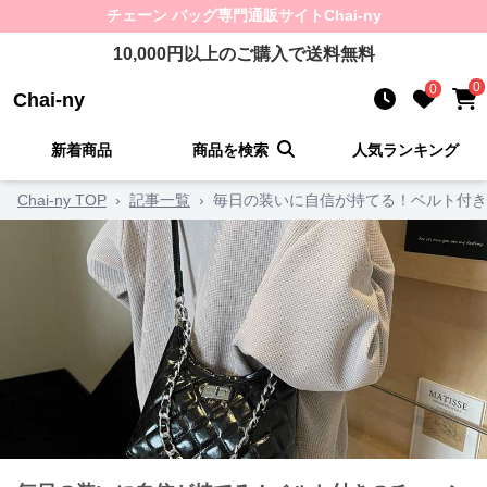
チェーン バッグ
専門通販サイト
Chai-ny
10,000
円以上のご購入で送料無料
0
0
Chai-ny
新着商品
商品を検索
人気ランキング
Chai-ny TOP
›
記事一覧
›
毎日の装いに自信が持てる！ベルト付き