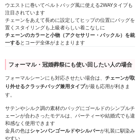
ウエストに巻いてベルトバッグ風に使える2WAYタイプも
注目されています
チェーンをあえて長めに設定してヒップの位置にバッグを
置くスタイリングも上級者らしい着こなしに
チェーンのカラーと小物（アクセサリー・バックル）を統
一する
とコーデ全体がまとまります
フォーマル・冠婚葬祭にも使い回したい人の場合
フォーマルシーンにも対応させたい場合は、
チェーンが取
り外せるクラッチバッグ兼用タイプ
が最も応用が利きま
す。
サテンやシルク調の素材のバッグにゴールドのシンプルチ
ェーンが合わさったモデルは、パーティーや結婚式でも違
和感なく使用できます
金具の色は
シャンパンゴールドやシルバー
が礼装に馴染み
やすい