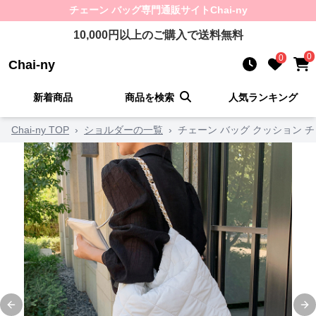
チェーン バッグ
専門通販サイト
Chai-ny
10,000
円以上のご購入で送料無料
0
0
Chai-ny
新着商品
商品を検索
人気ランキング
Chai-ny TOP
›
ショルダーの一覧
›
チェーン バッグ クッション 
Previous slide
Ne