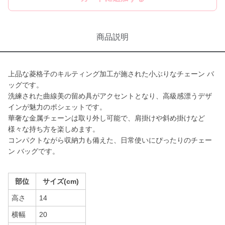
商品説明
上品な菱格子のキルティング加工が施された小ぶりなチェーン バ
ッグです。
洗練された曲線美の留め具がアクセントとなり、高級感漂うデザ
インが魅力のポシェットです。
華奢な金属チェーンは取り外し可能で、肩掛けや斜め掛けなど
様々な持ち方を楽しめます。
コンパクトながら収納力も備えた、日常使いにぴったりのチェー
ン バッグです。
部位
サイズ(cm)
高さ
14
横幅
20