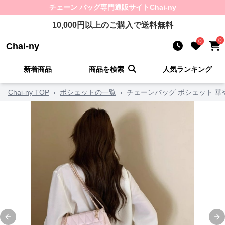
チェーン バッグ
専門通販サイト
Chai-ny
10,000
円以上のご購入で送料無料
0
0
Chai-ny
新着商品
商品を検索
人気ランキング
Chai-ny TOP
›
ポシェットの一覧
›
チェーンバッグ ポシェット 
Previous slide
Ne