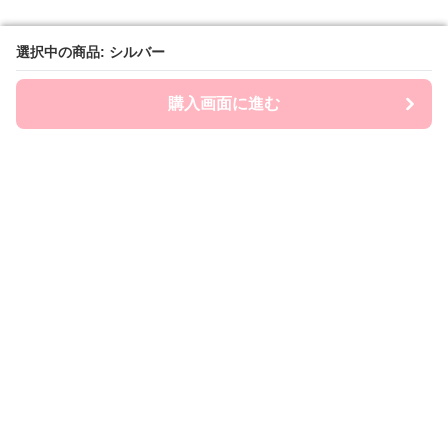
選択中の商品: シルバー
選択中の商品: シルバー
購入画面に進む
購入画面に進む
Chai-ny
について
利用規約