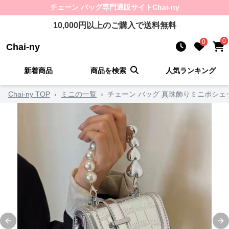
チェーン バッグ
専門通販サイト
Chai-ny
10,000
円以上のご購入で送料無料
0
0
Chai-ny
新着商品
商品を検索
人気ランキング
Chai-ny TOP
›
ミニの一覧
›
チェーン バッグ 真珠飾りミニポシェ
Previous slide
Ne