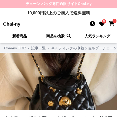
チェーン バッグ
専門通販サイト
Chai-ny
10,000
円以上のご購入で送料無料
0
0
Chai-ny
新着商品
商品を検索
人気ランキング
Chai-ny TOP
›
記事一覧
›
キルティングの巾着ショルダーチェーン