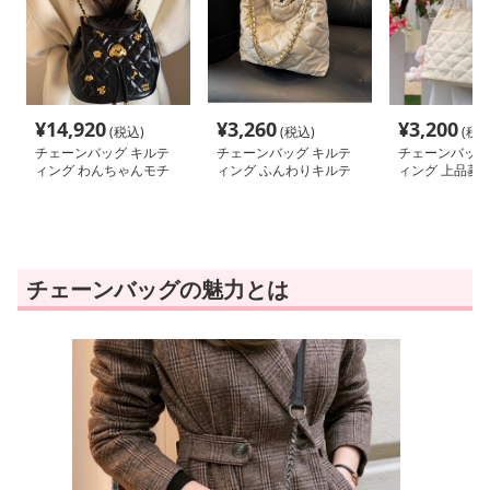
¥
14,920
¥
3,260
¥
3,200
(税込)
(税込)
(税込
チェーンバッグ キルテ
チェーンバッグ キルテ
チェーンバッグ
ィング わんちゃんモチ
ィング ふんわりキルテ
ィング 上品菱
ーフ巾着リュック
ィング巾着バッグ
ョルダー
チェーンバッグの魅力とは