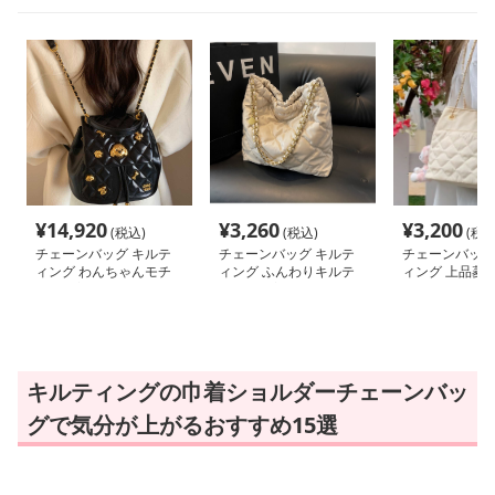
¥
14,920
¥
3,260
¥
3,200
(税込)
(税込)
(税込
チェーンバッグ キルテ
チェーンバッグ キルテ
チェーンバッグ
ィング わんちゃんモチ
ィング ふんわりキルテ
ィング 上品菱
ーフ巾着リュック
ィング巾着バッグ
ョルダー
キルティングの巾着ショルダーチェーンバッ
グで気分が上がるおすすめ15選