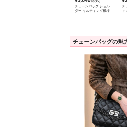
¥
3,040
¥
(税込)
チェーンバッグ ショル
チ
ダー キルティング模様
ィ
の回転式留め具バッグ
チェーンバッグの魅