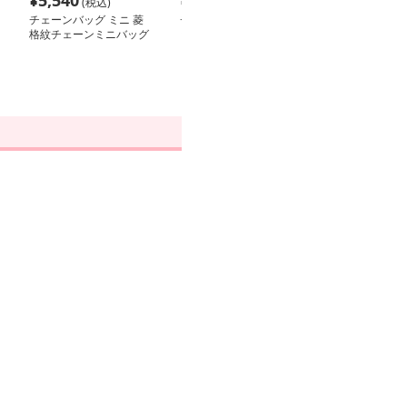
¥
5,540
¥
3,420
¥
2,580
(税込)
(税込)
(税込
チェーンバッグ ミニ 菱
チェーンバッグ ポシェ
チェーンバッグ 
格紋チェーンミニバッグ
ット 薔薇モチーフ華や
押し風フラップ
かミニポシェット
ト