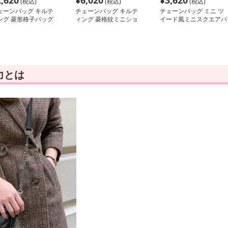
2,620
¥
6,020
¥
3,620
(税込)
(税込)
(税込)
ェーンバッグ キルテ
チェーンバッグ キルテ
チェーンバッグ ミニ ツ
ング 菱形格子バッグ
ィング 菱格紋ミニショ
イード風ミニスクエアバ
ルダーポシェット
ッグ
力とは