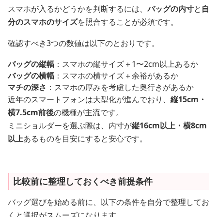
スマホが入るかどうかを判断するには、
バッグの内寸
と
自
分のスマホのサイズ
を照合することが必須です。
確認すべき3つの数値は以下のとおりです。
バッグの縦幅
：スマホの縦サイズ＋1〜2cm以上あるか
バッグの横幅
：スマホの横サイズ＋余裕があるか
マチの深さ
：スマホの厚みを考慮した奥行きがあるか
近年のスマートフォンは大型化が進んでおり、
縦15cm・
横7.5cm前後
の機種が主流です。
ミニショルダーを選ぶ際は、内寸が
縦16cm以上・横8cm
以上
あるものを目安にすると安心です。
比較前に整理しておくべき前提条件
バッグ選びを始める前に、以下の条件を自分で整理してお
くと選択がスムーズになります。