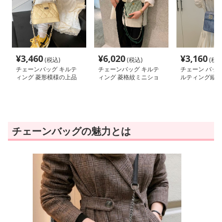
¥
3,460
¥
6,020
¥
3,160
(税込)
(税込)
(税込
チェーンバッグ キルテ
チェーンバッグ キルテ
チェーン バッグ
ィング 菱形模様の上品
ィング 菱格紋ミニショ
ルティング縦型
ミニショルダー
ルダーポシェット
ルダー
チェーンバッグの魅力とは