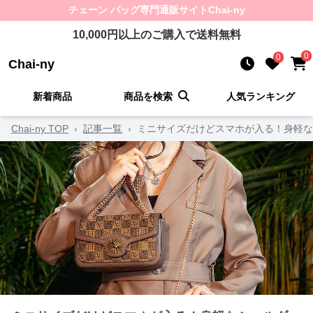
チェーン バッグ
専門通販サイト
Chai-ny
10,000
円以上のご購入で送料無料
0
0
Chai-ny
新着商品
商品を検索
人気ランキング
Chai-ny TOP
›
記事一覧
›
ミニサイズだけどスマホが入る！身軽な