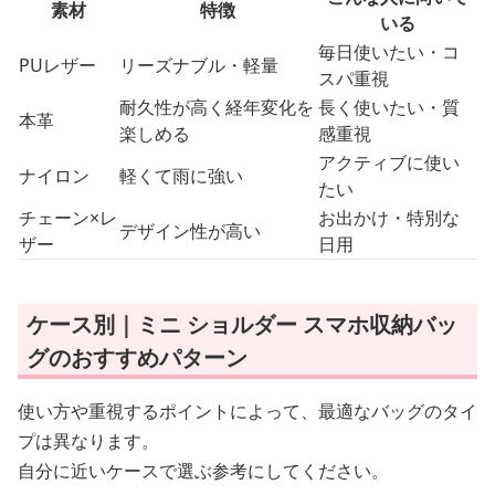
素材
特徴
いる
毎日使いたい・コ
PUレザー
リーズナブル・軽量
スパ重視
耐久性が高く経年変化を
長く使いたい・質
本革
楽しめる
感重視
アクティブに使い
ナイロン
軽くて雨に強い
たい
チェーン×レ
お出かけ・特別な
デザイン性が高い
ザー
日用
ケース別｜ミニ ショルダー スマホ収納バッ
グのおすすめパターン
使い方や重視するポイントによって、最適なバッグのタイ
プは異なります。
自分に近いケースで選ぶ参考にしてください。