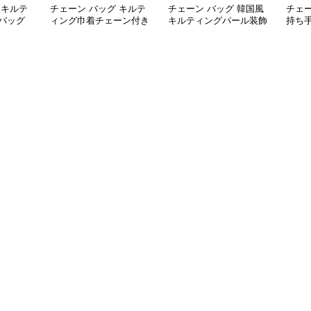
 キルテ
チェーン バッグ キルテ
チェーン バッグ 韓国風
チェー
バッグ
ィング巾着チェーン付き
キルティングパール装飾
持ち
リュック
2wayミニ鞄
チェーンミニショルダー
がま
バッグ