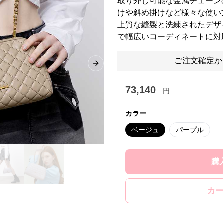
取り外し可能な金属チェーン
けや斜め掛けなど様々な使い
上質な縫製と洗練されたデザ
で幅広いコーディネートに対
ご注文確定か
Next slide
73,140
円
カラー
ベージュ
パープル
購
カー