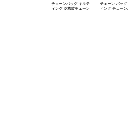
チェーンバッグ キルテ
チェーン バッグ
ィング 菱格紋チェーン
ィング チェーン
バッグ
付き 2wayミニ