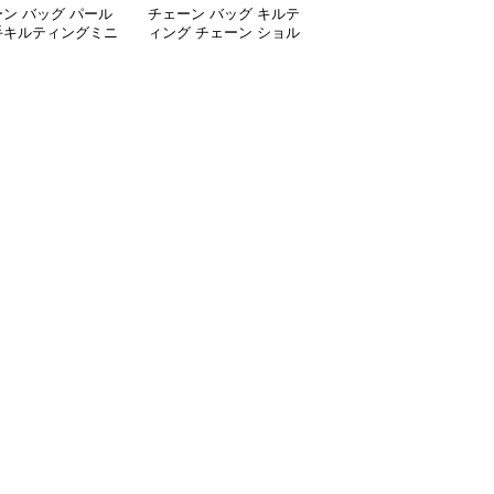
ン バッグ パール
チェーン バッグ キルテ
チェーン バッグ 菱形キ
手キルティングミニ
ィング チェーン ショル
ルティング チェーンシ
口バッグ
ダーバッグ 小銭入れ付
ョルダーバッグ 個性的
き 二通り