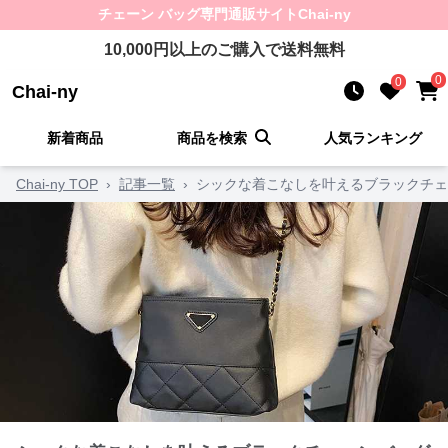
チェーン バッグ
専門通販サイト
Chai-ny
10,000
円以上のご購入で送料無料
0
0
Chai-ny
新着商品
商品を検索
人気ランキング
Chai-ny TOP
›
記事一覧
›
シックな着こなしを叶えるブラックチェ