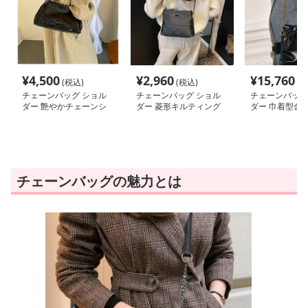
¥
4,500
¥
2,960
¥
15,760
(税込)
(税込)
(税
チェーンバッグ ショル
チェーンバッグ ショル
チェーンバッグ
ダー 艶やかチェーンシ
ダー 菱形キルティング
ダー 巾着型金
ョルダーバッグ
ミニポシェット
級革ショルダー
チェーンバッグの魅力とは