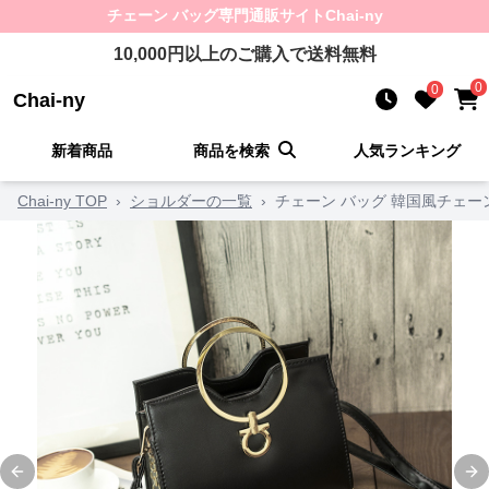
チェーン バッグ
専門通販サイト
Chai-ny
10,000
円以上のご購入で送料無料
0
0
Chai-ny
新着商品
商品を検索
人気ランキング
Chai-ny TOP
›
ショルダーの一覧
›
チェーン バッグ 韓国風チェー
Previous slide
Ne