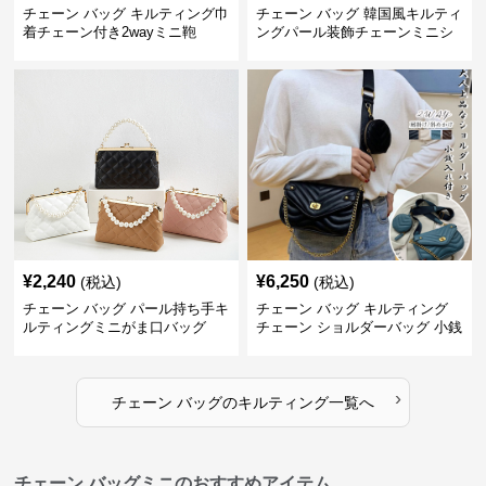
チェーン バッグ キルティング巾
チェーン バッグ 韓国風キルティ
着チェーン付き2wayミニ鞄
ングパール装飾チェーンミニシ
ョルダーバッグ
¥
2,240
¥
6,250
(税込)
(税込)
チェーン バッグ パール持ち手キ
チェーン バッグ キルティング
ルティングミニがま口バッグ
チェーン ショルダーバッグ 小銭
入れ付き 二通り
›
チェーン バッグ
の
キルティング
一覧へ
チェーン バッグミニのおすすめアイテム