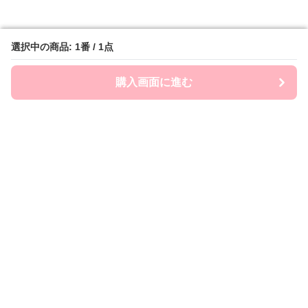
選択中の商品: 1番 / 1点
選択中の商品: 1番 / 1点
購入画面に進む
購入画面に進む
Chai-ny
について
利用規約