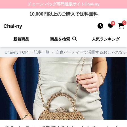
チェーン バッグ
専門通販サイト
Chai-ny
10,000
円以上のご購入で送料無料
0
0
Chai-ny
新着商品
商品を検索
人気ランキング
Chai-ny TOP
›
記事一覧
›
立食パーティーで活躍するおしゃれなチ