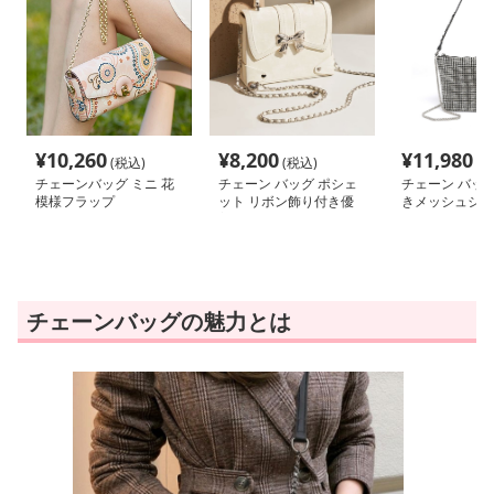
¥
10,260
¥
8,200
¥
11,980
(税込)
(税込)
(税
チェーンバッグ ミニ 花
チェーン バッグ ポシェ
チェーン バッグ
模様フラップ
ット リボン飾り付き優
きメッシュショ
美ポシェット
チェーンバッグの魅力とは