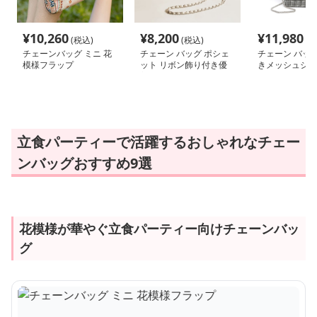
¥
10,260
¥
8,200
¥
11,980
(税込)
(税込)
(税
チェーンバッグ ミニ 花
チェーン バッグ ポシェ
チェーン バッグ
模様フラップ
ット リボン飾り付き優
きメッシュショ
美ポシェット
立食パーティーで活躍するおしゃれなチェー
ンバッグおすすめ9選
花模様が華やぐ立食パーティー向けチェーンバッ
グ