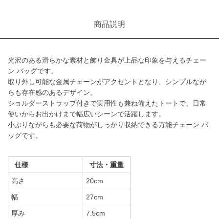
商品説明
光沢のある滑らかな素材と飾り金具が上品な印象を与えるチェー
ン バッグです。
取り外し可能な金属チェーンがアクセントとなり、シンプルなが
らも存在感のあるデザイン。
ショルダーストラップ付きで実用性も兼ね備えたトートで、日常
使いからお出かけまで幅広いシーンで活躍します。
小ぶりながらも必要な荷物がしっかり収納できる万能チェーン バ
ッグです。
仕様
寸法・重量
高さ
20cm
幅
27cm
厚み
7.5cm