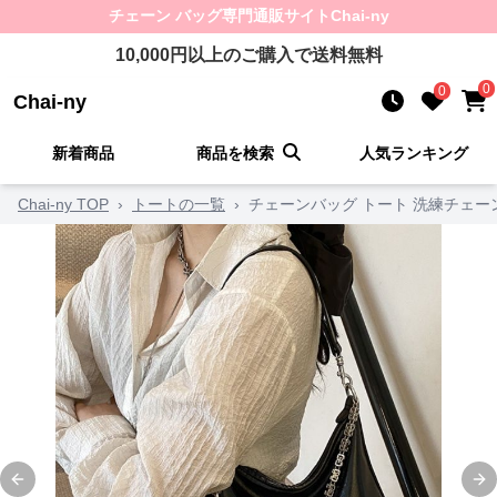
チェーン バッグ
専門通販サイト
Chai-ny
10,000
円以上のご購入で送料無料
0
0
Chai-ny
新着商品
商品を検索
人気ランキング
Chai-ny TOP
›
トートの一覧
›
チェーンバッグ トート 洗練チェー
Previous slide
Ne