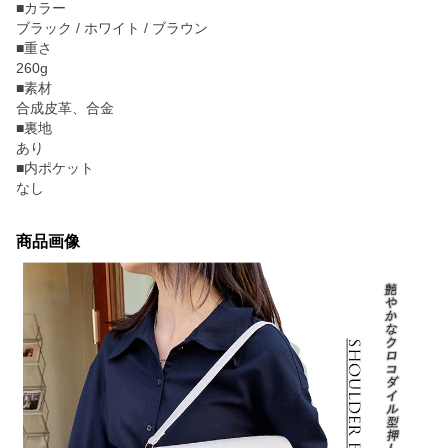
■カラー
ブラック / ホワイト / ブラウン
■重さ
260g
■素材
合成皮革、合金
■裏地
あり
■内ポケット
なし
商品画像