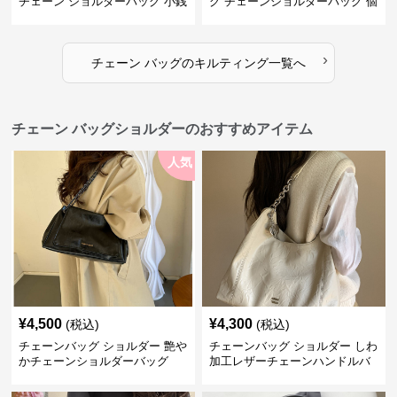
チェーン ショルダーバッグ 小銭
グ チェーンショルダーバッグ 個
入れ付き 二通り
性的
›
チェーン バッグ
の
キルティング
一覧へ
チェーン バッグショルダーのおすすめアイテム
人気
¥
4,500
¥
4,300
(税込)
(税込)
チェーンバッグ ショルダー 艶や
チェーンバッグ ショルダー しわ
かチェーンショルダーバッグ
加工レザーチェーンハンドルバ
ッグ