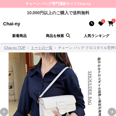
チェーン バッグ
専門通販サイト
Chai-ny
10,000
円以上のご購入で送料無料
0
0
Chai-ny
新着商品
商品を検索
人気ランキング
Chai-ny TOP
›
トートの一覧
›
チェーン バッグ クロコダイル型押
Previous slide
Ne