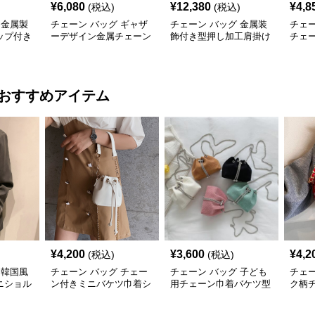
¥
6,080
¥
12,380
¥
4,8
(税込)
(税込)
 金属製
チェーン バッグ ギャザ
チェーン バッグ 金属装
チェー
ップ付き
ーデザイン金属チェーン
飾付き型押し加工肩掛け
チェ
トバッグ
ショルダートートバッグ
トート鞄
バッ
おすすめアイテム
¥
4,200
¥
3,600
¥
4,2
(税込)
(税込)
 韓国風
チェーン バッグ チェー
チェーン バッグ 子ども
チェー
ニショル
ン付きミニバケツ巾着シ
用チェーン巾着バケツ型
ク柄
入れ付き
ョルダーバッグ
ポシェット
ポシ