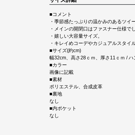
サイズ詳細
■コメント
・季節感たっぷりの温かみのあるツイ
・メインの開閉口はファスナー仕様で
・嬉しい大容量サイズ。
・キレイめコーデやカジュアルスタイ
■サイズ(約cm)
幅32cm、高さ28ｃｍ、厚さ11ｃｍ / 
■カラー
画像に記載
■素材
ポリエステル、合成皮革
■裏地
なし
■内ポケット
なし