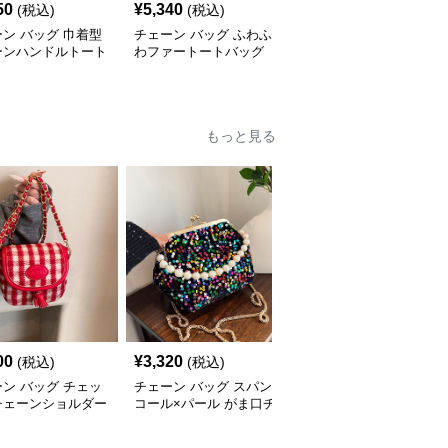
50
¥
5,340
¥
3,840
(税込)
(税込)
(税込)
ン バッグ 巾着型
チェーン バッグ ふわふ
チェーン バッグ 格子柄
ーンハンドルトート
わファートートバッグ
ツイード調大容量トート
グ
チェーン付き韓国風手提
バッグ金鎖チェーン付き
げ
もっと見る
00
¥
3,320
¥
6,600
(税込)
(税込)
(税込)
ン バッグ チェッ
チェーン バッグ スパン
チェーン バッグ 結婚式
チェーンショルダー
コール×パール がま口チ
パーティー用花飾りポシ
ェット鞄
ェーンバッグ
ェット上品チェーン付き