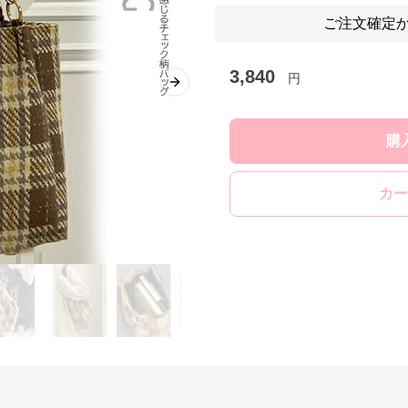
ご注文確定か
3,840
円
Next slide
購
カー