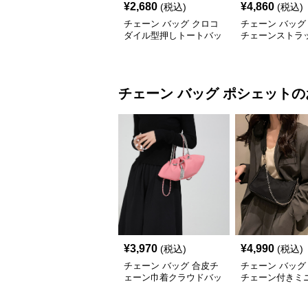
¥
2,680
¥
4,860
(税込)
(税込)
チェーン バッグ クロコ
チェーン バッグ
ダイル型押しトートバッ
チェーンストラ
グ 鎖ショルダー付き 軽
柔らか素材トー
量
チェーン バッグ
ポシェット
の
¥
3,970
¥
4,990
(税込)
(税込)
チェーン バッグ 合皮チ
チェーン バッグ
ェーン巾着クラウドバッ
チェーン付きミ
グ・ミニ
ダーバッグ小銭