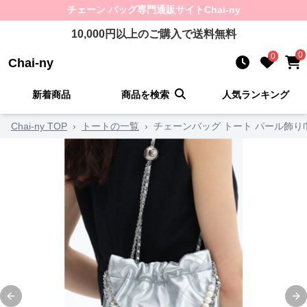
チェーン バッグ
専門通販サイト
Chai-ny
10,000
円以上のご購入で送料無料
0
0
Chai-ny
新着商品
商品を検索
人気ランキング
Chai-ny TOP
›
トートの一覧
›
チェーンバッグ トート パール飾
Previous slide
Ne