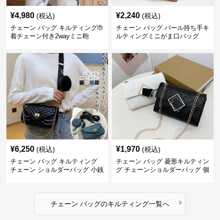
¥
4,980
¥
2,240
(税込)
(税込)
チェーン バッグ キルティング巾
チェーン バッグ パール持ち手キ
着チェーン付き2wayミニ鞄
ルティングミニがま口バッグ
¥
6,250
¥
1,970
(税込)
(税込)
チェーン バッグ キルティング
チェーン バッグ 菱形キルティン
チェーン ショルダーバッグ 小銭
グ チェーンショルダーバッグ 個
入れ付き 二通り
性的
›
チェーン バッグ
の
キルティング
一覧へ