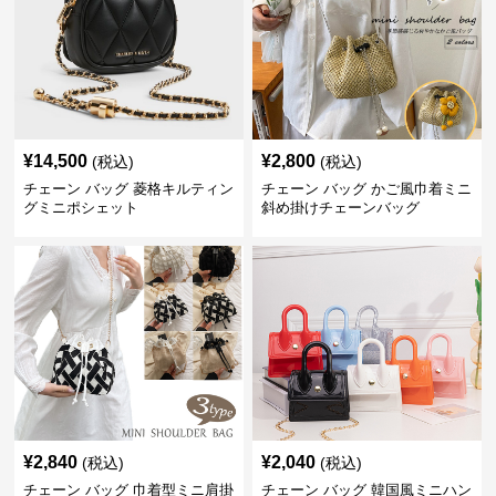
¥
14,500
¥
2,800
(税込)
(税込)
チェーン バッグ 菱格キルティン
チェーン バッグ かご風巾着ミニ
グミニポシェット
斜め掛けチェーンバッグ
¥
2,840
¥
2,040
(税込)
(税込)
チェーン バッグ 巾着型ミニ肩掛
チェーン バッグ 韓国風ミニハン