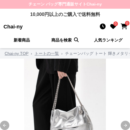
チェーン バッグ
専門通販サイト
Chai-ny
10,000
円以上のご購入で送料無料
0
0
Chai-ny
新着商品
商品を検索
人気ランキング
Chai-ny TOP
›
トートの一覧
›
チェーンバッグ トート 輝きメタ
Previous slide
Ne