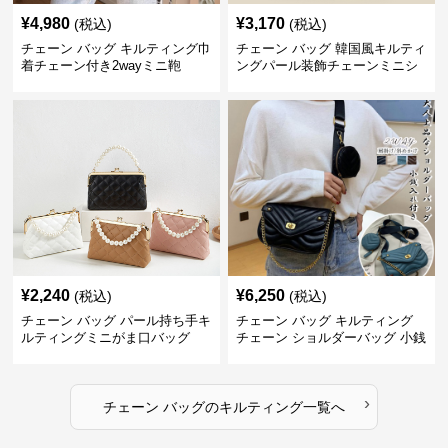
¥
4,980
¥
3,170
(税込)
(税込)
チェーン バッグ キルティング巾
チェーン バッグ 韓国風キルティ
着チェーン付き2wayミニ鞄
ングパール装飾チェーンミニシ
ョルダーバッグ
¥
2,240
¥
6,250
(税込)
(税込)
チェーン バッグ パール持ち手キ
チェーン バッグ キルティング
ルティングミニがま口バッグ
チェーン ショルダーバッグ 小銭
入れ付き 二通り
›
チェーン バッグ
の
キルティング
一覧へ