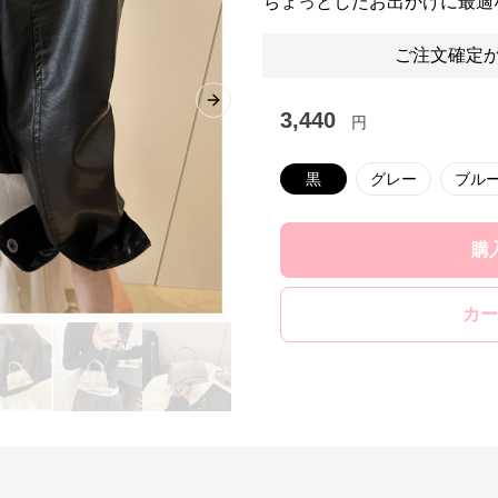
ちょっとしたお出かけに最適
ご注文確定か
Next slide
3,440
円
黒
グレー
ブル
購
カー