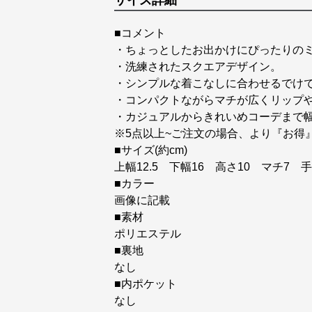
サイズ詳細
■コメント
・ちょっとしたお出かけにぴったりのミ
・洗練されたスクエアデザイン。
・シンプルな着こなしに合わせるでけ
・コンパクトながらマチが広くリップ
・カジュアルからきれいめコーデまで
※5点以上~ご注文の場合、より『お得
■サイズ(約cm)
上幅12.5 下幅16 高さ10 マチ7 手
■カラー
画像に記載
■素材
ポリエステル
■裏地
なし
■内ポケット
なし