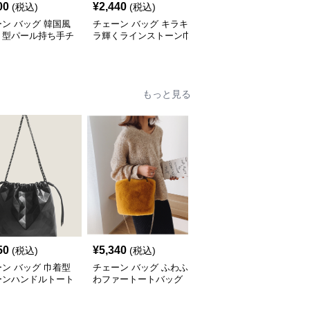
00
¥
2,440
¥
3,420
(税込)
(税込)
(税込)
ン バッグ 韓国風
チェーン バッグ キラキ
チェーン バッグ 子供用
ト型パール持ち手チ
ラ輝くラインストーン巾
リボン飾りチェーンミニ
ンミニバッグ
着チェーンバッグ
ショルダーバッグ
もっと見る
50
¥
5,340
¥
3,840
(税込)
(税込)
(税込)
ン バッグ 巾着型
チェーン バッグ ふわふ
チェーン バッグ 格子柄
ーンハンドルトート
わファートートバッグ
ツイード調大容量トート
グ
チェーン付き韓国風手提
バッグ金鎖チェーン付き
げ