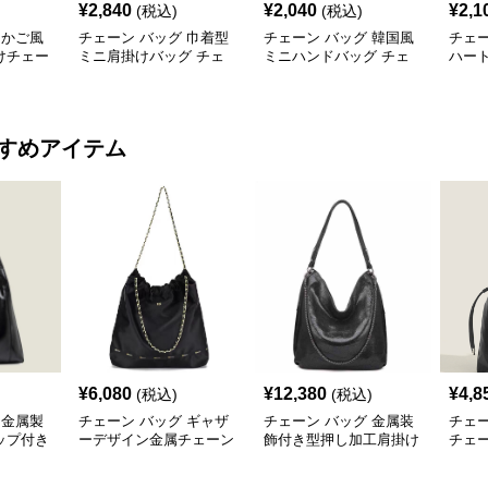
¥
2,840
¥
2,040
¥
2,1
(税込)
(税込)
 かご風
チェーン バッグ 巾着型
チェーン バッグ 韓国風
チェー
けチェー
ミニ肩掛けバッグ チェ
ミニハンドバッグ チェ
ハー
ーン付き 3タイプ
ーン付き肩掛け鞄
ェー
すめアイテム
¥
6,080
¥
12,380
¥
4,8
(税込)
(税込)
 金属製
チェーン バッグ ギャザ
チェーン バッグ 金属装
チェー
ップ付き
ーデザイン金属チェーン
飾付き型押し加工肩掛け
チェ
トバッグ
ショルダートートバッグ
トート鞄
バッ