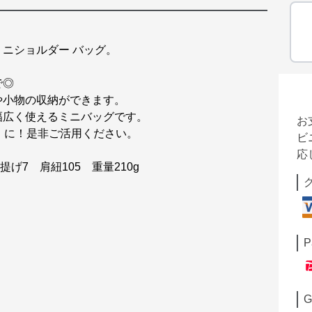
ニショルダー バッグ。
で◎
や小物の収納ができます。
幅広く使えるミニバッグです。
お
』に！是非ご活用ください。
ビ
応
提げ7 肩紐105 重量210g
P
G