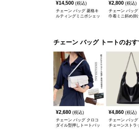
¥
14,500
¥
2,800
(税込)
(税込)
チェーン バッグ 菱格キ
チェーン バッグ
ルティングミニポシェッ
巾着ミニ斜め掛
ト
ンバッグ
チェーン バッグ
トート
のおす
¥
2,680
¥
4,860
(税込)
(税込)
チェーン バッグ クロコ
チェーン バッグ
ダイル型押しトートバッ
チェーンストラ
グ 鎖ショルダー付き 軽
柔らか素材トー
量