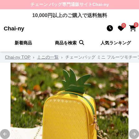
チェーン バッグ
専門通販サイト
Chai-ny
10,000
円以上のご購入で送料無料
0
0
Chai-ny
新着商品
商品を検索
人気ランキング
Chai-ny TOP
›
ミニの一覧
›
チェーンバッグ ミニ フルーツモチ
Previous slide
Ne