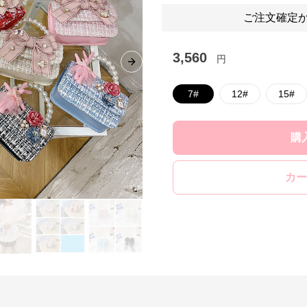
ご注文確定か
3,560
円
Next slide
7#
12#
15#
購
カー