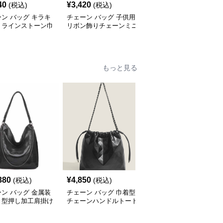
40
¥
3,420
¥
1,770
(税込)
(税込)
(税込)
ン バッグ キラキ
チェーン バッグ 子供用
チェーン バッグ レディ
くラインストーン巾
リボン飾りチェーンミニ
ース ミニ ショルダーバ
ェーンバッグ
ショルダーバッグ
ッグ チェーン付き小さ
め
もっと見る
380
¥
4,850
¥
5,340
(税込)
(税込)
(税込)
ン バッグ 金属装
チェーン バッグ 巾着型
チェーン バッグ ふわふ
き型押し加工肩掛け
チェーンハンドルトート
わファートートバッグ
ト鞄
バッグ
チェーン付き韓国風手提
げ