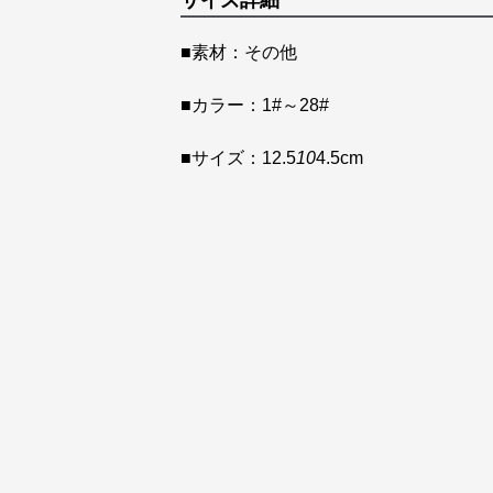
サイズ詳細
■素材：その他
■カラー：1#～28#
■サイズ：12.5
10
4.5cm