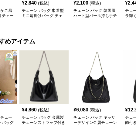
¥
2,840
¥
2,100
¥
2,4
(税込)
(税込)
 かご風
チェーン バッグ 巾着型
チェーン バッグ 韓国風
チェー
けチェー
ミニ肩掛けバッグ チェ
ハート型パール持ち手チ
ラ輝
ーン付き 3タイプ
ェーンミニバッグ
着チ
すめアイテム
¥
4,860
¥
6,080
¥
12,
(税込)
(税込)
 チェー
チェーン バッグ 金属製
チェーン バッグ ギャザ
チェー
トバッグ
チェーンストラップ付き
ーデザイン金属チェーン
飾付
ディー
柔らか素材トートバッグ
ショルダートートバッグ
トー