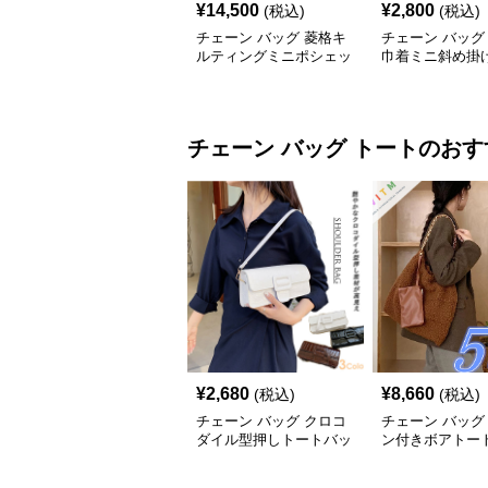
¥
14,500
¥
2,800
(税込)
(税込)
チェーン バッグ 菱格キ
チェーン バッグ
ルティングミニポシェッ
巾着ミニ斜め掛
ト
ンバッグ
チェーン バッグ
トート
のおす
¥
2,680
¥
8,660
(税込)
(税込)
チェーン バッグ クロコ
チェーン バッグ
ダイル型押しトートバッ
ン付きボアトー
グ 鎖ショルダー付き 軽
ふわふわ素材 レ
量
ス