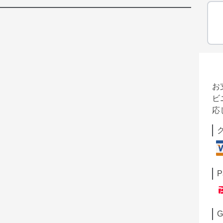
お
ビ
応
P
G