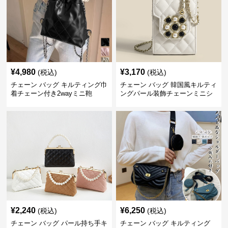
¥
4,980
¥
3,170
(税込)
(税込)
チェーン バッグ キルティング巾
チェーン バッグ 韓国風キルティ
着チェーン付き2wayミニ鞄
ングパール装飾チェーンミニシ
ョルダーバッグ
¥
2,240
¥
6,250
(税込)
(税込)
チェーン バッグ パール持ち手キ
チェーン バッグ キルティング