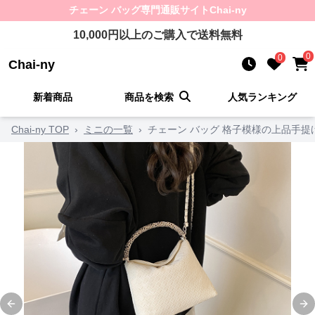
チェーン バッグ
専門通販サイト
Chai-ny
10,000
円以上のご購入で送料無料
0
0
Chai-ny
新着商品
商品を検索
人気ランキング
Chai-ny TOP
›
ミニの一覧
›
チェーン バッグ 格子模様の上品手提
Previous slide
Ne