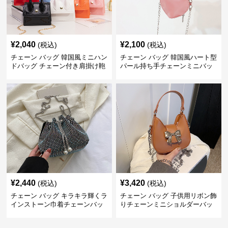
¥
2,040
¥
2,100
(税込)
(税込)
チェーン バッグ 韓国風ミニハン
チェーン バッグ 韓国風ハート型
ドバッグ チェーン付き肩掛け鞄
パール持ち手チェーンミニバッ
グ
¥
2,440
¥
3,420
(税込)
(税込)
チェーン バッグ キラキラ輝くラ
チェーン バッグ 子供用リボン飾
インストーン巾着チェーンバッ
りチェーンミニショルダーバッ
グ
グ