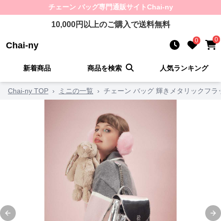
チェーン バッグ
専門通販サイト
Chai-ny
10,000
円以上のご購入で送料無料
0
0
Chai-ny
新着商品
商品を検索
人気ランキング
Chai-ny TOP
›
ミニの一覧
›
チェーン バッグ 輝きメタリックフラ
Previous slide
Ne