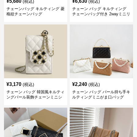
¥
5,680
¥
6,630
(税込)
(税込)
チェーンバッグ キルティング 菱
チェーン バッグ キルティング
格紋チェーンバッグ
チェーンバッグ付き 2wayミニリ
ュック
¥
3,170
¥
2,240
(税込)
(税込)
チェーン バッグ 韓国風キルティ
チェーン バッグ パール持ち手キ
ングパール装飾チェーンミニシ
ルティングミニがま口バッグ
ョルダーバッグ