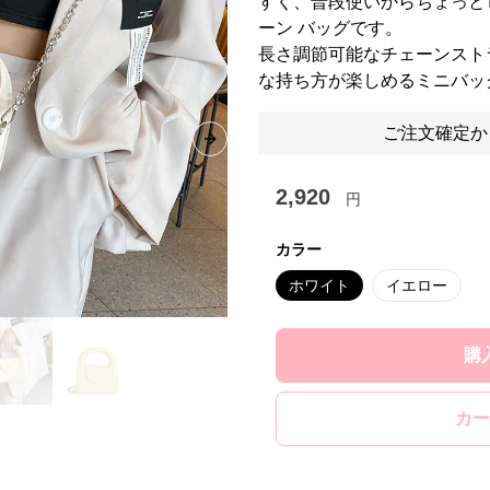
すく、普段使いからちょっと
ーン バッグです。
長さ調節可能なチェーンスト
な持ち方が楽しめるミニバッ
ご注文確定か
Next slide
2,920
円
カラー
ホワイト
イエロー
購
カー