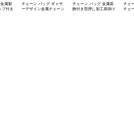
 金属製
チェーン バッグ ギャザ
チェーン バッグ 金属装
チェー
ップ付き
ーデザイン金属チェーン
飾付き型押し加工肩掛け
チェ
トバッグ
ショルダートートバッグ
トート鞄
バッ