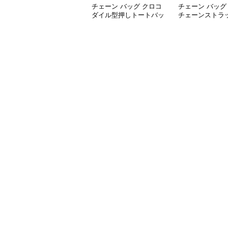
チェーン バッグ クロコ
チェーン バッグ
ダイル型押しトートバッ
チェーンストラ
グ 鎖ショルダー付き 軽
柔らか素材トー
量