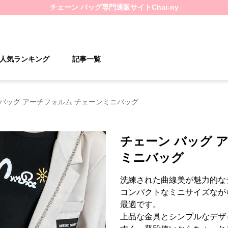
チェーン バッグ
専門通販サイト
Chai-ny
人気ランキング
記事一覧
 バッグ アーチフォルム チェーンミニバッグ
チェーン バッグ 
ミニバッグ
洗練された曲線美が魅力的な
コンパクトなミニサイズなが
最適です。
上品な金具とシンプルなデザ