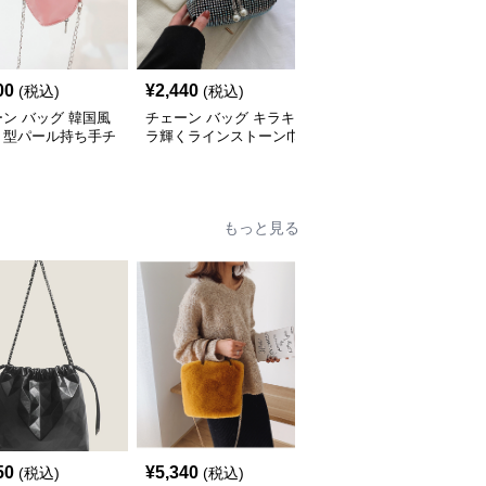
00
¥
2,440
¥
3,420
(税込)
(税込)
(税込)
ン バッグ 韓国風
チェーン バッグ キラキ
チェーン バッグ 子供用
ト型パール持ち手チ
ラ輝くラインストーン巾
リボン飾りチェーンミニ
ンミニバッグ
着チェーンバッグ
ショルダーバッグ
もっと見る
50
¥
5,340
¥
3,840
(税込)
(税込)
(税込)