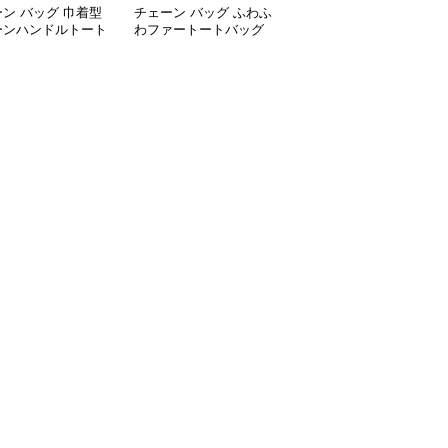
ン バッグ 巾着型
チェーン バッグ ふわふ
チェーン バッグ 格子柄
ーンハンドルトート
わファートートバッグ
ツイード調大容量トート
グ
チェーン付き韓国風手提
バッグ金鎖チェーン付き
げ