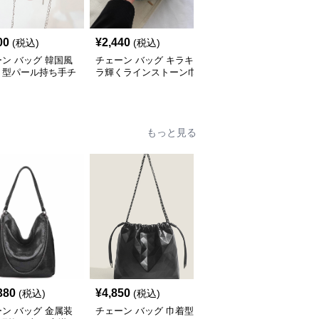
00
¥
2,440
¥
3,420
(税込)
(税込)
(税込)
ン バッグ 韓国風
チェーン バッグ キラキ
チェーン バッグ 子供用
ト型パール持ち手チ
ラ輝くラインストーン巾
リボン飾りチェーンミニ
ンミニバッグ
着チェーンバッグ
ショルダーバッグ
もっと見る
380
¥
4,850
¥
5,340
(税込)
(税込)
(税込)
ン バッグ 金属装
チェーン バッグ 巾着型
チェーン バッグ ふわふ