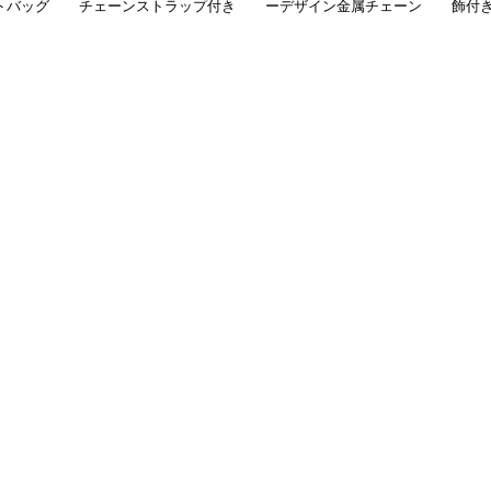
トバッグ
チェーンストラップ付き
ーデザイン金属チェーン
飾付
ディー
柔らか素材トートバッグ
ショルダートートバッグ
トー