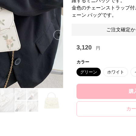
躍するミニバッグです。
金色のチェーンストラップ付
ェーン バッグです。
ご注文確定か
Next slide
3,120
円
カラー
グリーン
ホワイト
購
カー