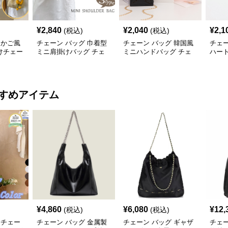
¥
2,840
¥
2,040
¥
2,1
(税込)
(税込)
 かご風
チェーン バッグ 巾着型
チェーン バッグ 韓国風
チェー
けチェー
ミニ肩掛けバッグ チェ
ミニハンドバッグ チェ
ハー
ーン付き 3タイプ
ーン付き肩掛け鞄
ェー
すめアイテム
¥
4,860
¥
6,080
¥
12,
(税込)
(税込)
 チェー
チェーン バッグ 金属製
チェーン バッグ ギャザ
チェー