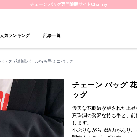
チェーン バッグ
専門通販サイト
Chai-ny
人気ランキング
記事一覧
 バッグ 花刺繍パール持ち手ミニバッグ
チェーン バッグ 
ッグ
優美な花刺繍が施された上品
真珠調の贅沢な持ち手と、前
します。
小ぶりながら収納力があり、