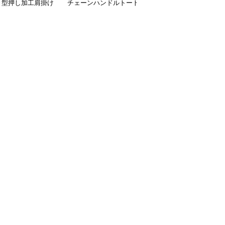
き型押し加工肩掛け
チェーンハンドルトート
わファートートバッグ
ト鞄
バッグ
チェーン付き韓国風手提
げ