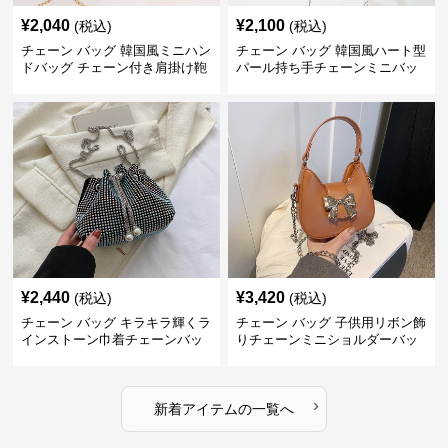
¥
2,040
¥
2,100
(税込)
(税込)
チェーン バッグ 韓国風ミニハン
チェーン バッグ 韓国風ハート型
ドバッグ チェーン付き肩掛け鞄
パール持ち手チェーンミニバッ
グ
¥
2,440
¥
3,420
(税込)
(税込)
チェーン バッグ キラキラ輝くラ
チェーン バッグ 子供用リボン飾
インストーン巾着チェーンバッ
りチェーンミニショルダーバッ
グ
グ
›
新着アイテムの一覧へ