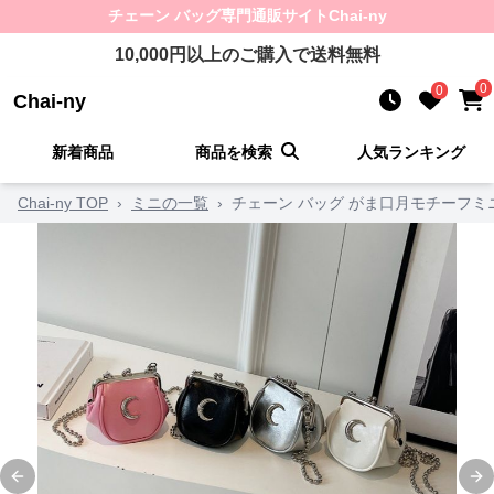
チェーン バッグ
専門通販サイト
Chai-ny
10,000
円以上のご購入で送料無料
0
0
Chai-ny
新着商品
商品を検索
人気ランキング
Chai-ny TOP
›
ミニの一覧
›
チェーン バッグ がま口月モチーフミ
Previous slide
Ne