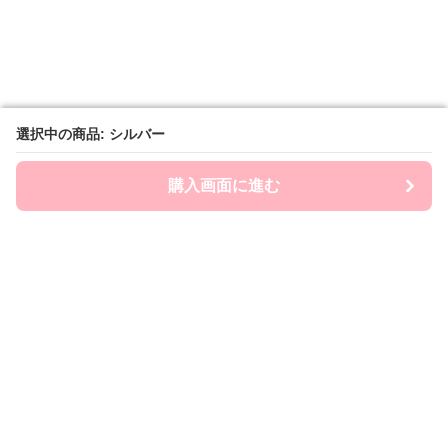
選択中の商品: シルバー
選択中の商品: シルバー
購入画面に進む
購入画面に進む
Chai-ny
について