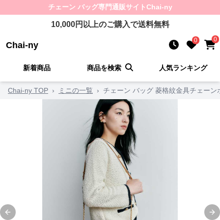
チェーン バッグ
専門通販サイト
Chai-ny
10,000
円以上のご購入で送料無料
0
0
Chai-ny
新着商品
商品を検索
人気ランキング
Chai-ny TOP
›
ミニの一覧
›
チェーン バッグ 菱格紋金具チェーン
Previous slide
Ne