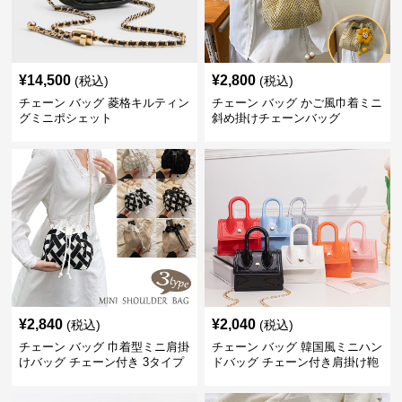
¥
14,500
¥
2,800
(税込)
(税込)
チェーン バッグ 菱格キルティン
チェーン バッグ かご風巾着ミニ
グミニポシェット
斜め掛けチェーンバッグ
¥
2,840
¥
2,040
(税込)
(税込)
チェーン バッグ 巾着型ミニ肩掛
チェーン バッグ 韓国風ミニハン
けバッグ チェーン付き 3タイプ
ドバッグ チェーン付き肩掛け鞄