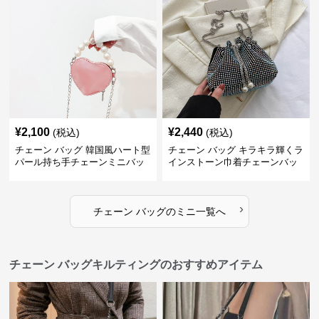
¥
2,100
¥
2,440
(税込)
(税込)
チェーン バッグ 韓国風ハート型
チェーン バッグ キラキラ輝くラ
パール持ち手チェーンミニバッ
インストーン巾着チェーンバッ
グ
グ
›
チェーン バッグ
の
ミニ
一覧へ
チェーン バッグキルティングのおすすめアイテム