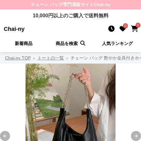
チェーン バッグ
専門通販サイト
Chai-ny
10,000
円以上のご購入で送料無料
0
0
Chai-ny
新着商品
商品を検索
人気ランキング
Chai-ny TOP
›
トートの一覧
›
チェーン バッグ 艶やか金具付きホ
Previous slide
Ne