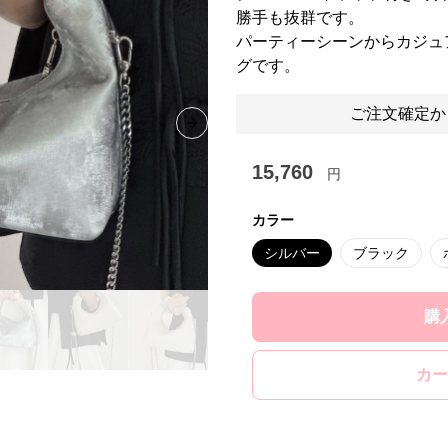
勝手も抜群です。
パーティーシーンからカジュ
グです。
ご注文確定か
Next slide
15,760
円
カラー
シルバー
ブラック
購
カー