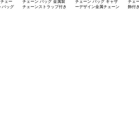
 チェー
チェーン バッグ 金属製
チェーン バッグ ギャザ
チェー
トバッグ
チェーンストラップ付き
ーデザイン金属チェーン
飾付
ディー
柔らか素材トートバッグ
ショルダートートバッグ
トー