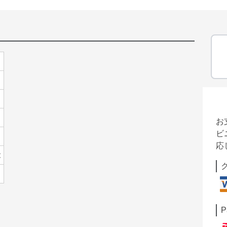
お
ビ
応
能
P