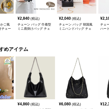
¥
2,840
¥
2,040
¥
2,1
(税込)
(税込)
 かご風
チェーン バッグ 巾着型
チェーン バッグ 韓国風
チェー
けチェー
ミニ肩掛けバッグ チェ
ミニハンドバッグ チェ
ハー
ーン付き 3タイプ
ーン付き肩掛け鞄
ェー
すめアイテム
¥
4,860
¥
6,080
¥
12,
(税込)
(税込)