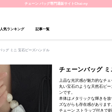
チェーン バッグ
専門通販サイト
Chai-ny
人気ランキング
記事一覧
バッグ ミニ 宝石ビーズハンドル
チェーンバッグ ミ
上品な光沢感が魅力的なチェ
丸い宝石のような天然石ビー
ンです。
本体はメタリックな輝きを放
ズながらも存在感があります
チェーン ストラップ付きで