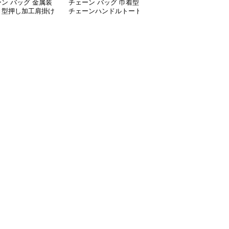
ン バッグ 金属装
チェーン バッグ 巾着型
チェーン バッグ ふわふ
き型押し加工肩掛け
チェーンハンドルトート
わファートートバッグ
ト鞄
バッグ
チェーン付き韓国風手提
げ