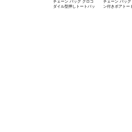
チェーン バッグ クロコ
チェーン バッグ
ダイル型押しトートバッ
ン付きボアトー
グ 鎖ショルダー付き 軽
ふわふわ素材 レ
量
ス