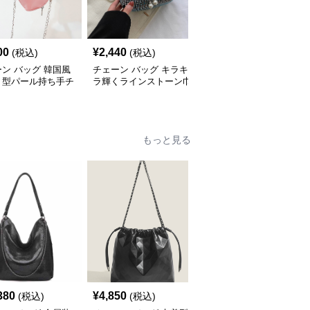
00
¥
2,440
¥
3,420
(税込)
(税込)
(税込)
ン バッグ 韓国風
チェーン バッグ キラキ
チェーン バッグ 子供用
ト型パール持ち手チ
ラ輝くラインストーン巾
リボン飾りチェーンミニ
ンミニバッグ
着チェーンバッグ
ショルダーバッグ
もっと見る
380
¥
4,850
¥
5,340
(税込)
(税込)
(税込)