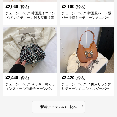
¥
2,040
¥
2,100
(税込)
(税込)
チェーン バッグ 韓国風ミニハン
チェーン バッグ 韓国風ハート型
ドバッグ チェーン付き肩掛け鞄
パール持ち手チェーンミニバッ
グ
¥
2,440
¥
3,420
(税込)
(税込)
チェーン バッグ キラキラ輝くラ
チェーン バッグ 子供用リボン飾
インストーン巾着チェーンバッ
りチェーンミニショルダーバッ
グ
グ
›
新着アイテムの一覧へ