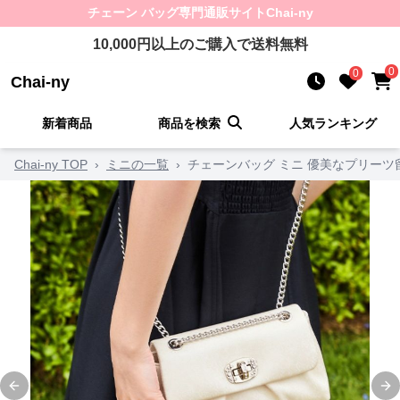
チェーン バッグ
専門通販サイト
Chai-ny
10,000
円以上のご購入で送料無料
0
0
Chai-ny
新着商品
商品を検索
人気ランキング
Chai-ny TOP
›
ミニの一覧
›
チェーンバッグ ミニ 優美なプリーツ
Previous slide
Ne