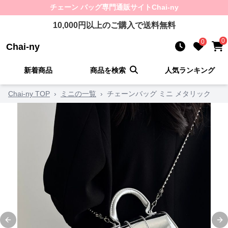
チェーン バッグ
専門通販サイト
Chai-ny
10,000
円以上のご購入で送料無料
0
0
Chai-ny
新着商品
商品を検索
人気ランキング
Chai-ny TOP
›
ミニの一覧
›
チェーンバッグ ミニ メタリック
Previous slide
Ne