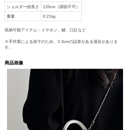
ショルダー紐長さ
120cm（調節不可）
重量
0.21kg
収納可能アイテム：イヤホン、鍵、口紅など
※手作業による採寸のため、2-3cmの誤差がある場合がありま
す。
商品画像