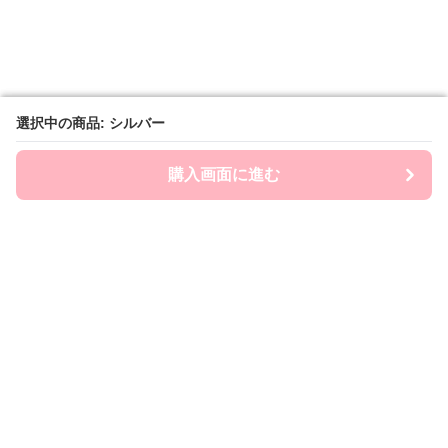
選択中の商品: シルバー
選択中の商品: シルバー
購入画面に進む
購入画面に進む
Chai-ny
について