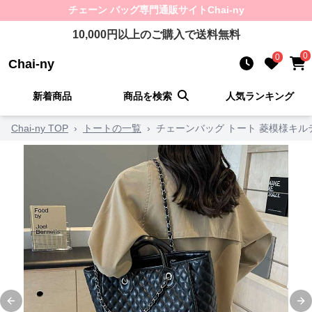
チェーン バッグ
専門通販サイト
Chai-ny
10,000
円以上のご購入で送料無料
0
0
Chai-ny
新着商品
商品を検索
人気ランキング
Chai-ny TOP
›
トートの一覧
›
チェーンバッグ トート 菱模様キ
Previous slide
Ne