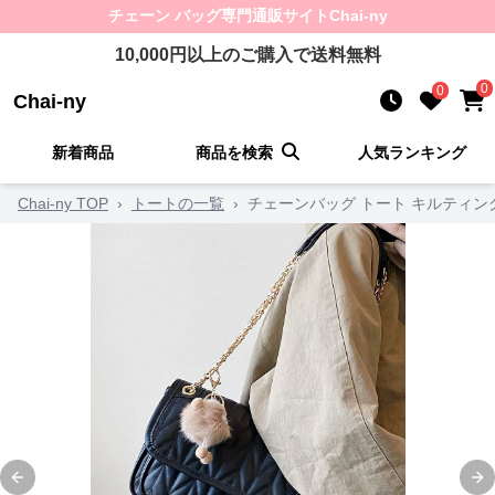
チェーン バッグ
専門通販サイト
Chai-ny
10,000
円以上のご購入で送料無料
0
0
Chai-ny
新着商品
商品を検索
人気ランキング
Chai-ny TOP
›
トートの一覧
›
チェーンバッグ トート キルティ
Previous slide
Ne