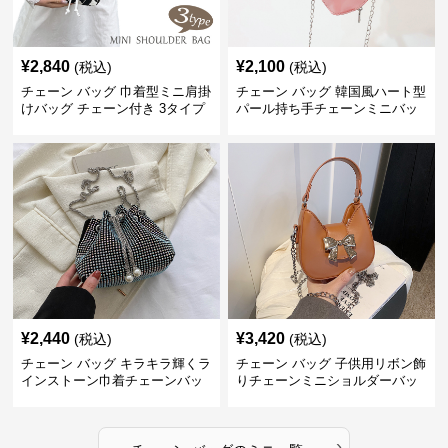
¥
2,840
¥
2,100
(税込)
(税込)
チェーン バッグ 巾着型ミニ肩掛
チェーン バッグ 韓国風ハート型
けバッグ チェーン付き 3タイプ
パール持ち手チェーンミニバッ
グ
¥
2,440
¥
3,420
(税込)
(税込)
チェーン バッグ キラキラ輝くラ
チェーン バッグ 子供用リボン飾
インストーン巾着チェーンバッ
りチェーンミニショルダーバッ
グ
グ
›