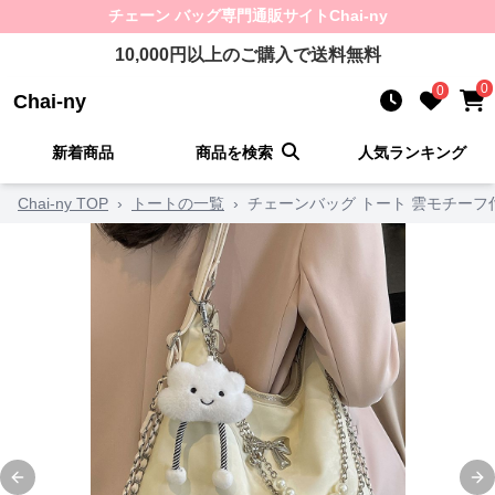
チェーン バッグ
専門通販サイト
Chai-ny
10,000
円以上のご購入で送料無料
0
0
Chai-ny
新着商品
商品を検索
人気ランキング
Chai-ny TOP
›
トートの一覧
›
チェーンバッグ トート 雲モチー
Previous slide
Ne