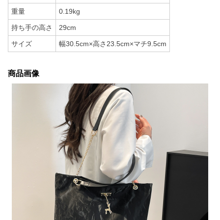
重量
0.19kg
持ち手の高さ
29cm
サイズ
幅30.5cm×高さ23.5cm×マチ9.5cm
商品画像