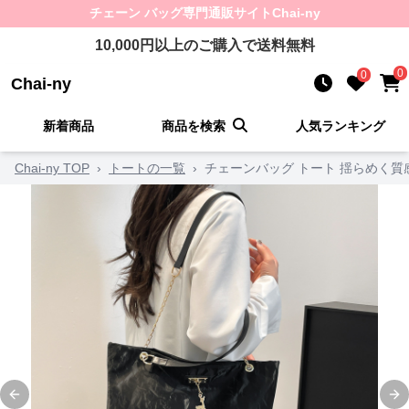
チェーン バッグ
専門通販サイト
Chai-ny
10,000
円以上のご購入で送料無料
0
0
Chai-ny
新着商品
商品を検索
人気ランキング
Chai-ny TOP
›
トートの一覧
›
チェーンバッグ トート 揺らめく
Previous slide
Ne