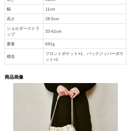
幅
11cm
高さ
28.5cm
ショルダーストラ
33-61cm
ップ
重量
691g
フロントポケット×1、バックジッパーポケ
構造
ット×1
商品画像