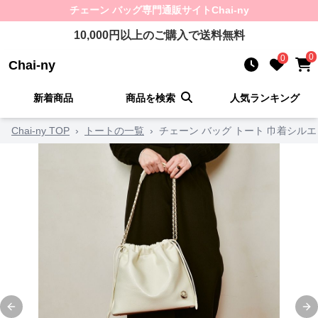
チェーン バッグ
専門通販サイト
Chai-ny
10,000
円以上のご購入で送料無料
0
0
Chai-ny
新着商品
商品を検索
人気ランキング
Chai-ny TOP
›
トートの一覧
›
チェーン バッグ トート 巾着シルエ
Previous slide
Ne